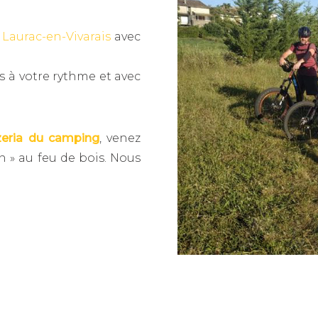
e
Laurac-en-Vivarais
avec
s à votre rythme et avec
zeria du camping
, venez
n » au feu de bois. Nous