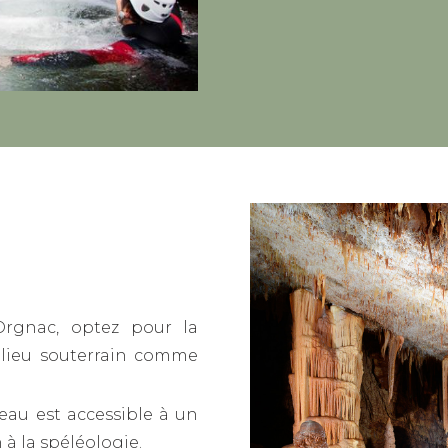
Orgnac, optez pour la
ilieu souterrain comme
eau est accessible à un
 à la spéléologie.