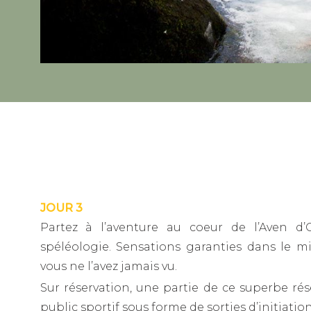
JOUR 3
Partez à l’aventure au coeur de l’Aven d’
spéléologie. Sensations garanties dans le m
vous ne l’avez jamais vu.
Sur réservation, une partie de ce superbe rés
public sportif sous forme de sorties d’initiation