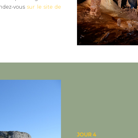
endez-vous
sur le site de
JOUR 4