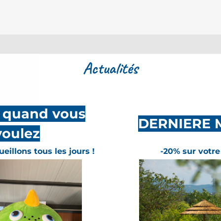
Actualités
z quand vous
DERNIERE 
voulez
eillons tous les jours !
-20% sur votre
n
écrin de nature
4 étoiles