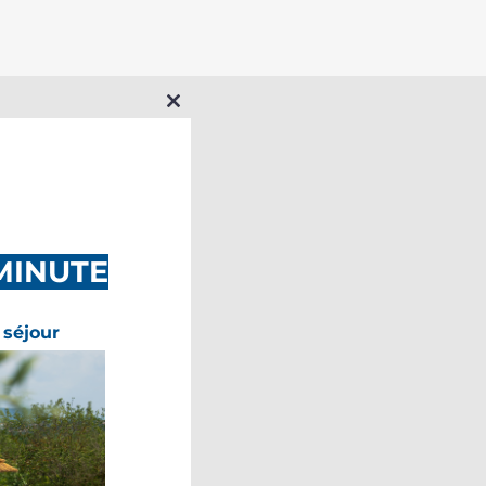
Close
this
module
MINUTE
 séjour
 aux