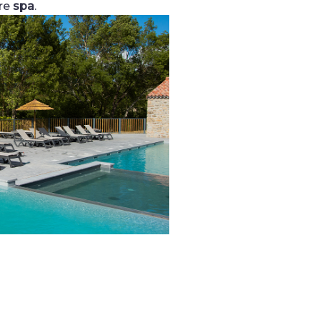
tre
spa
.