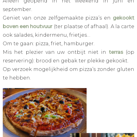
Alleen geopend in het weekend in juni en
september.
Geniet van onze zelfgemaakte pizza’s en
gekookt
boven een houtvuur
(ter plaatse of afhaal). A la carte
ook salades, kindermenu, frietjes…
Om te gaan: pizza, friet, hamburger.
Mis het plezier van uw ontbijt niet in
terras
(op
reservering): brood en gebak ter plekke gekookt.
Op verzoek mogelijkheid om pizza’s zonder gluten
te hebben.