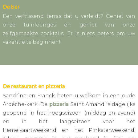
De bar
Een verfrissend terras dat u verleidt? Geniet van
onze tuinlounges en geniet van onze
zelfgemaakte cocktails. Er is niets beters om uw
vakantie te beginnen!
De restaurant en pizzeria
Sandrine en Franck heten u welkom in een oude
Ardèche-kerk. De
pizzeria
Saint Amand is dagelijks
geopend in het hoogseizoen (middag en avond)
en in het laagseizoen voor het
Hemelvaartweekend en het Pinksterweekend.