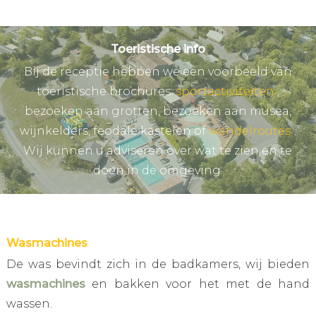
Toeristische info
Bij de receptie hebben we een voorbeeld van
toeristische brochures:
sportactiviteiten
,
bezoeken aan grotten, bezoeken aan musea,
wijnkelders, feodale kastelen of
wandelroutes
.
Wij kunnen u adviseren over wat te zien en te
doen in de omgeving.
Wasmachines
De was bevindt zich in de badkamers, wij bieden
wasmachines
en bakken voor het met de hand
wassen.