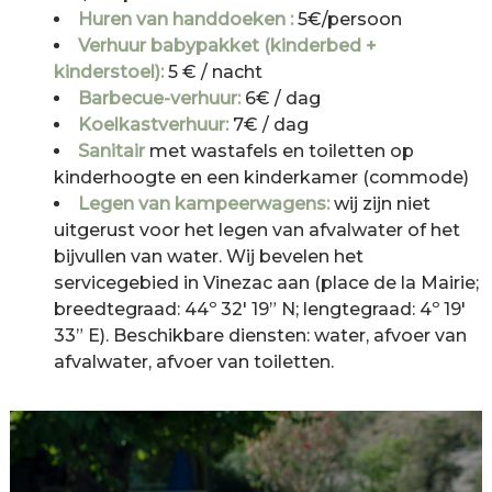
Huren van handdoeken :
5€/persoon
Verhuur babypakket (kinderbed +
kinderstoel):
5 € / nacht
Barbecue-verhuur:
6€ / dag
Koelkastverhuur:
7€ / dag
Sanitair
met wastafels en toiletten op
kinderhoogte en een kinderkamer (commode)
Legen van kampeerwagens:
wij zijn niet
uitgerust voor het legen van afvalwater of het
bijvullen van water. Wij bevelen het
servicegebied in Vinezac aan (place de la Mairie;
breedtegraad: 44º 32′ 19” N; lengtegraad: 4º 19′
33” E). Beschikbare diensten: water, afvoer van
afvalwater, afvoer van toiletten.